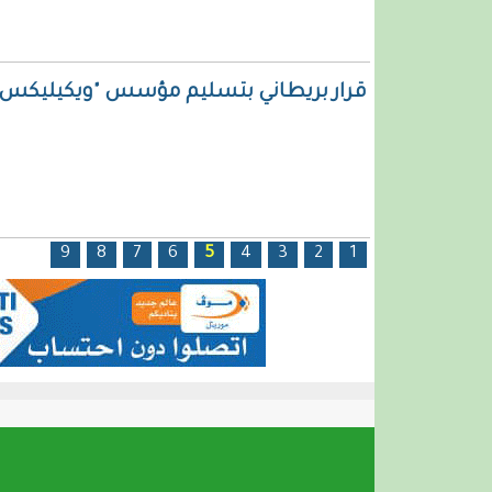
قرار بريطاني بتسليم مؤسس "ويكيليكس" لل
الصفحات
«
9
8
7
6
5
4
3
2
1