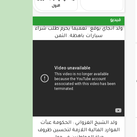
الاول
فيديو
ولد انجاي يوقع. تعميما يحرم طلب شراء
سيارات باهظة. الثمن
 92.28٪ في
ولد الشيخ الغزواني : الحكومة عبأت
الموارد المالية اللازمة لتحسين ظروف