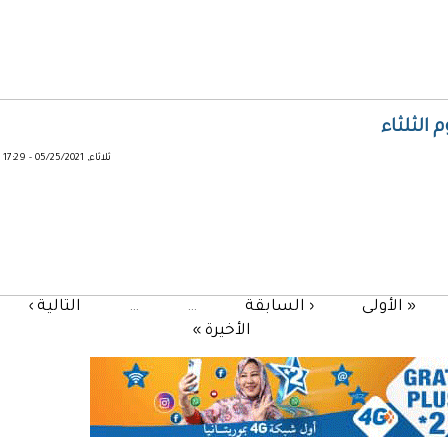
 الثلثاء
ثلاثاء, 05/25/2021 - 17:29
« الأولى
‹ السابقة
…
…
التالية ›
الأخيرة »