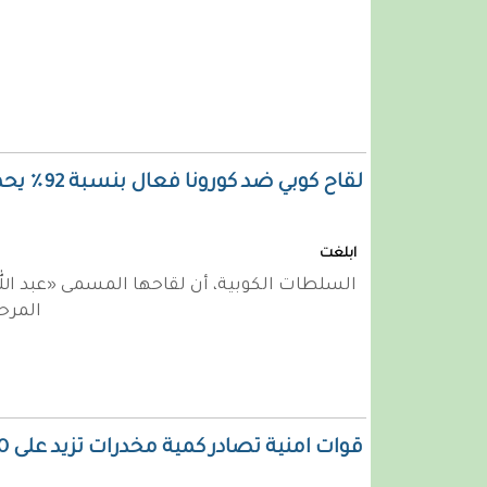
لقاح كوبي ضد كورونا فعال بنسبة 92٪ يحمل اسم «عبد الله» وهذ ا هام بالنسبة للباحثين
ابلغت
المرحل
قوات امنية تصادر كمية مخدرات تزيد على 350 كلغ