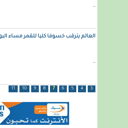
...
العالم يترقب خسوفا كليا للقمر مساء اليوم
...
الصفحات
11
10
9
8
7
6
5
4
3