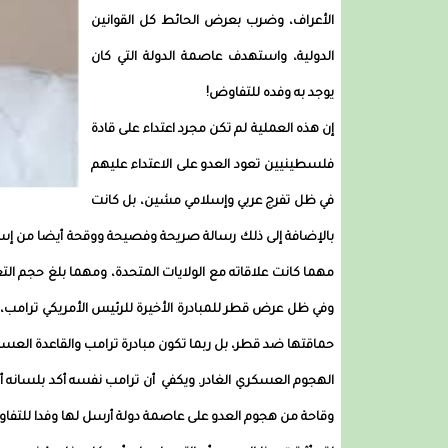
الأعراف، وضرب بعرض الحائط كل القوانين
الدولية، واستهدف عاصمة الدولة التي كان
يوجد به وفده للتفاوض!
إن هذه العملية لم تكن مجرد اعتداء على قادة
فلسطينيين تعود العدو على الاعتداء عليهم
في ظل تفرج عربي وإسلامي مشين، بل كانت
بالإضافة إلى ذلك رسالة صريحة وفصيحة ووقحة أيضا من إسرائي
مهما كانت علاقاته مع الولايات المتحدة، ومهما بلغ حجم ا
وفي ظل عرض قطر للمبادرة الأخيرة للرئيس الأمريكي ترامب، ع
حماقتها ضد قطر، بل ربما تكون مبادرة ترامب والقاعدة الع
الهجوم العسكري الغادر. ويكفي أن ترامب نفسه أكد بلسانه أنه ك
وقاحة من هجوم العدو على عاصمة دولة أرسل لها وفدا للتف