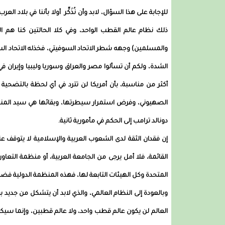
للإجابة على هذا السؤال، لابد وأن نُذَكِّر أولا بأننا في بلاد ا
ذلك نظام عالم القطب الواحد، وفي كلا الحالتين كنا هم ا
والمسلمين) وجهه شطر الاتحاد السوفيتي، فخذله الاتحاد السو
الشدة، ولكم أن تسألوا مصر والعراق وسوريا وليبيا وإيران ف
أكثر من مناسبة، بأن أمريكا لن تترد في أي لحظة بالتضحي
الصهيوني، وفرض استمرار سيطرتها، وبقائها هي سيد المن
دونالد ترامب إلى الحكم في مأمورية ثانية.
إن فقدان الثقة لدى الشعوب العربية والإسلامية لا يتوقف عن
القائمة، فلا أمل يرجى من الجامعة العربية، أو منظمة التع
المتحدة وكل الهيئات التابعة لها، فهذه المنظمة الدولية فض
وبالعودة إلى النظام العالمي، والذي لابد أن يتشكل من جديد ب
العالم لن يكون عالم قطب واحد، ولا عالم قطبين، وإنما س