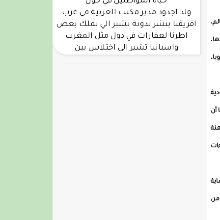
حياة المواطنين في جول
ولد اجدود مدير مكتب العربية في غرب
لم،
افريقيا ينشر تدونة تشير الي تملك بعض
اطرنا لعقارات في دول مثل المغرب
ها،
واسبانيا تشير الي اختلاس بين
يا،
ية
 أن
نة
ات
اية
من