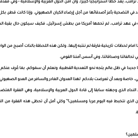
رامب، يعدُّ خطأ استراتيجيا كبيرا، وأن أمن الدول العربية والإسلامية - وفي مقدم
دد في التضحية بأعز أصدقائها من أجل إرضاء الكيان الصهيوني. وإذا كانت قطر، بكل
في عهد ترامب، لم تحمها أمريكا من بطش إسرائيل، فكيف سيكون حال بقية الد
ا امام لحظات تاريخية فارقة لم ننتبه إليها، ولكن هذه اللحظة بالذات أصبح من الو
ي تحالفاتنا وصداقاتنا، وفي أسس أمننا القومي.
ديدا في ظل عالم يتجه نحو التعددية القطبية. ونعلم أن سموكم، بما عُرِف عنكم
جي، خاصة وبعد أن تعرضت بلادكم لهذا العدوان الغادر والسافر من العدو الصهيوني.
نداء الذي وجهته سابقا إلى قادة الدول العربية والإسلامية، وهي الفقرة المتض
لذي نتخبط فيه اليوم عربا ومسلمين؟" وكلي أمل أن تحظى هذه الفقرة من الند
.
سلمين؟