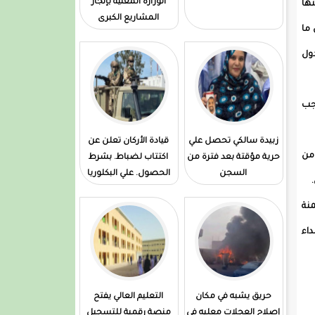
الوزارة المعنية بإنجاز
تها
المشاريع الكبرى
 ما
ول
اجب
زبيدة سالكي تحصل علي
قيادة الأركان تعلن عن
 من
حرية مؤقتة بعد فترة من
اكتتاب لضباط. بشرط
السجن
الحصول. علي البكلوريا
منة
اء
حريق يشبه في مكان
التعليم العالي يفتح
إصلاح العجلات معليه في
منصة رقمية للتسجيل