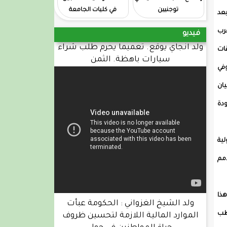
توجنيين
في كليات الجامعة
بعد
رب
فيديو
ولد انجاي يوقع. تعميما يحرم طلب شراء
قات
سيارات باهظة. الثمن
وفي
ان
دة
لية
أمم
هذا
ولد الشيخ الغزواني : الحكومة عبأت
قطب
الموارد المالية اللازمة لتحسين ظروف