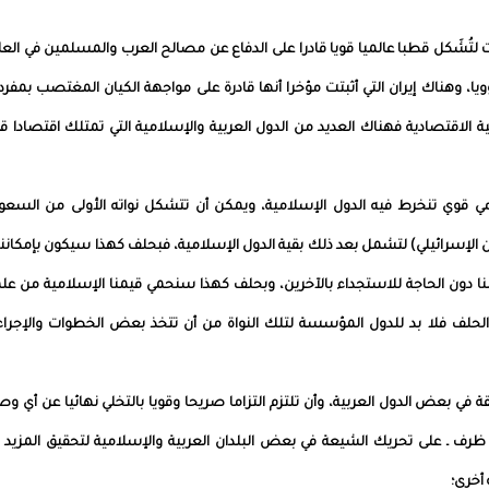
 لتُشَكل قطبا عالميا قويا قادرا على الدفاع عن مصالح العرب والمسلمين في العا
ا، وهناك إيران التي أثبتت مؤخرا أنها قادرة على مواجهة الكيان المغتصب بمفرد
الاقتصادية فهناك العديد من الدول العربية والإسلامية التي تمتلك اقتصادا قو
 قوي تنخرط فيه الدول الإسلامية، ويمكن أن تتشكل نواته الأولى من السعود
ن الإسرائيلي) لتشمل بعد ذلك بقية الدول الإسلامية، فبحلف كهذا سيكون بإمكاننا
 دون الحاجة للاستجداء بالآخرين، وبحلف كهذا سنحمي قيمنا الإسلامية من علم
الحلف فلا بد للدول المؤسسة لتلك النواة من أن تتخذ بعض الخطوات والإجراء
بقة في بعض الدول العربية، وأن تلتزم التزاما صريحا وقويا بالتخلي نهائيا عن أي وص
ظرف ـ على تحريك الشيعة في بعض البلدان العربية والإسلامية لتحقيق المزيد 
أخرى؛