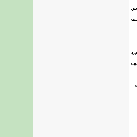
بيض
لف
جرد
رب
.