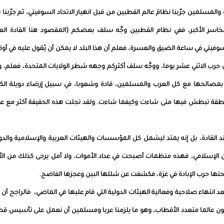
لعرب والمسلمين جرّبنا نظامَ عالم القطبين من قبل انهيار الاتحاد السوفيتي، ثم جرّبنا 
لخاسر الأكبر، ففي نظام القطبين وجَّه سلف بعضكم (المقصود هنا القادة الع
فيتي في ساعة الضيق والعسرة، فعلم أن هذا البلد لا يمكن أن يُعَول عليه في أو
ي حرب الاثني عشر يوما، ووجَّه سلف أكثرِكم وجهه شطر الولايات المتحدة، فعلم، 
ة بمصالحها مع كل العرب والمسلمين، قادة وشعوبا، في سبيل إرضاء دويلة الكي
طقة تبطش فيها متى شاءت وكيفما شاءت. ولقد تجلت هذه الحقيقة أكثر مع عو
د القادة، بل إنه يمتد ليشمل كل المؤسسات والهيئات العربية والإسلامية والدو
اون الإسلامي، فهذه منظمات أصبحت في عداد الأموات، ولا أمل يرجى كذلك من ال
حتها حرب الإبادة في غزة، فكشفت عن شللها البين وعجزها الفاضح.
عد انتهاء صلاحية وفعالية الهيئات الدولية التي قام عليها في الماضي، فالراجح أن 
يكون عالما متعدد الأقطاب، وهو ما يلزمنا عربا ومسلمين أن نعمل على تأسيس 