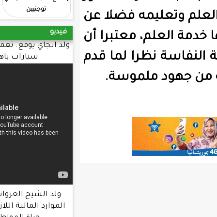
توجنيين
في كليات الجامعة
ه فضلا عن
فيديو
معتبرا أن
ولد انجاي يوقع. تعميما يحرم طلب شراء
را لما قدم
سيارات باهظة. الثمن
لموسة.
ولد الشيخ الغزواني : الحكومة عبأت
الموارد المالية اللازمة لتحسين ظروف