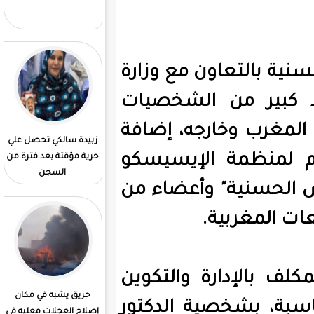
الوزارة المعنية بإنجاز
المشاريع الكبرى
ن مع وزارة
الشخصيات
جه، إضافة
زبيدة سالكي تحصل علي
قيادة الأركان تعلن عن
الإيسيسكو
حرية مؤقتة بعد فترة من
اكتتاب لضباط. بشرط
السجن
الحصول. علي البكلوريا
أعضاء من
ة والتكوين
حريق يشبه في مكان
التعليم العالي يفتح
ة الدكتور
إصلاح العجلات معليه في
منصة رقمية للتسجيل