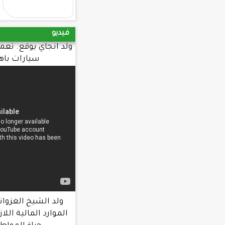
الاول
فيديو
ولد انجاي يوقع. تعميما يحرم طلب شراء
سيارات باهظة. الثمن
ولد الشيخ الغزواني : الحكومة عبأت
الموارد المالية اللازمة لتحسين ظروف