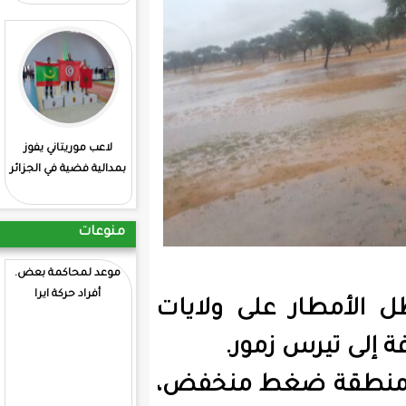
لاعب موريتاني يفوز
: انطلاق منافسات
بمدالية فضية في الجزائر
الشطرنج بمشاركة
موريتانية
منوعات
موعد لمحاكمة بعض.
81 جثة انتشلتها قوات
أفراد حركة ايرا
البحرية الاسبانية
لى ولايات
مور.
ط منخفض،