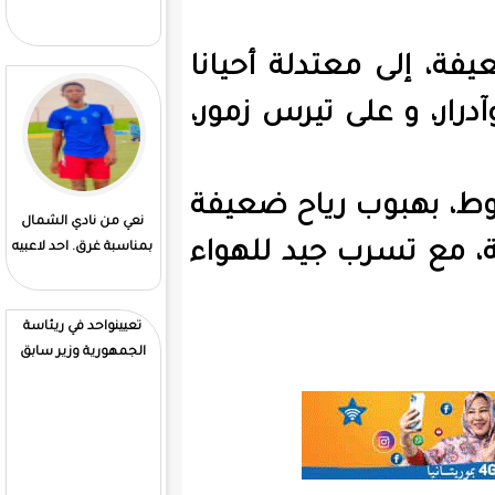
لة أحيانا
يرس زمور،
ياح ضعيفة
نعي من نادي الشمال
4ولايات تشهد تهاطلات
يد للهواء
بمناسبة غرق. احد لاعبيه
مطرية
تعيينواحد في ريئاسة
الجمهورية وزير سابق
تعيينات جديدة برسوم
ريئاسي في دوانيه الوزير.