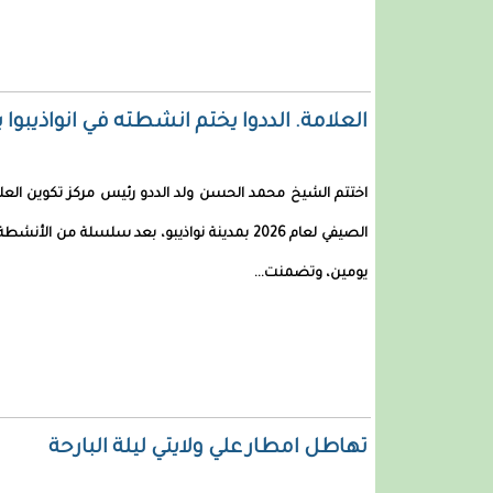
العلامة. الددوا يختم انشطته في انواذيبو
اختتم الشيخ محمد الحسن ولد الددو رئيس مركز تكوين العلما
الصيفي لعام 2026 بمدينة نواذيبو، بعد سلسلة من ا
يومين، وتضمنت...
تهاطل امطار علي ولايتي ليلة البارحة