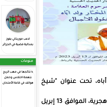
لاعب موريتاني يفوز
: انطلاق منافسات
بمدالية فضية في الجزائر
الشطرنج بمشاركة
موريتانية
منوعات
8 نتائجها في مهب الريح
بتهمة اختلاس وحمل
نوان "شيخ
هواتف في قاعة الأمتحان
وسيقام الحفل يوم الخميس 22 رمضان 1444 هجرية، الموافق 13 إبريل
ولد انجاي يترس اللجنة