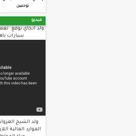
توجنيين
في كليات الجامعة
فيديو
ولد انجاي يوقع. تعميما يحرم طلب شراء
سيارات باهظة. الثمن
ولد الشيخ الغزواني : الحكومة عبأت
الموارد المالية اللازمة لتحسين ظروف