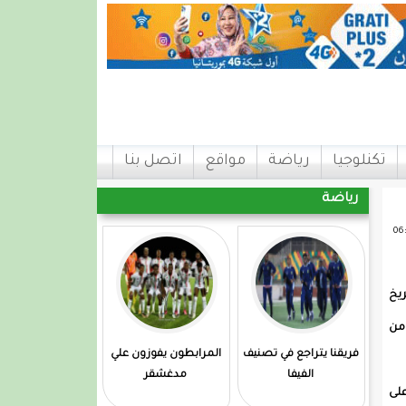
تكنلوجيا
رياضة
مواقع
اتصل بنا
رياضة
يخ
ة من
فريقنا يتراجع في تصنيف
المرابطون يفوزون علي
الفيفا
مدغشقر
س” على