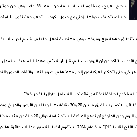
سطح المريخ، وستقوم الشابة البالغة من العمر 33 عاما، وهي من
بكيبيك، بتكييف جدولها الزمني مع جدول الكوكب الأحمر، حيث تكون الأيام أ
ستنطلق مهمة فرح وفريقها، وهي مهندسة تعمل حاليا في قسم الدراسات بفر
إنه “في أول 20 يوما، نفحص جميع الأدوات للتأكد من أن الروبوت سليم، قبل أن نبدأ في مهمتنا العلمية، سنعمل
مريخي، حتى تتمكن المركبة من إنجاز مهمتها في ضوء النهار والتقاط الصور والت
نستخدم الطاقة لتدفئته وإبقائه تحت التشغيل طوال ليلة مريخية”.
وأوضحت أنه يجب التخطيط للأوامر التي ترسل للروبوت مسبقا، لأن الاتصال يستغرق ما بين 20 و30 دقيقة ذهابا وإيابا بين الأرض والم
وستقوم المهندسة فرح، التي تعمل في مختبر الدفع النفاث التابع لناسا “JPL” منذ عام 2014، ستقوم أيضا بتنسيق عمليات طائرة 