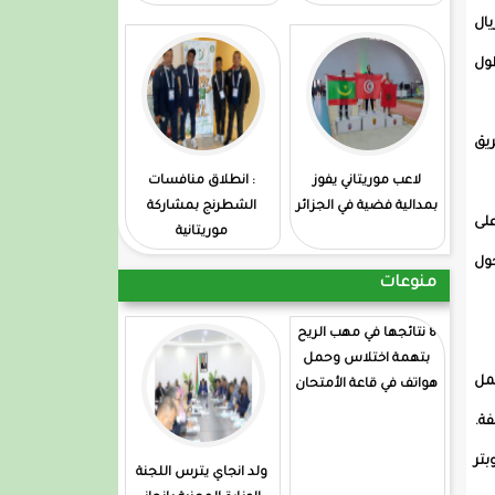
 مونتريال
طول
يق
لاعب موريتاني يفوز
: انطلاق منافسات
بمدالية فضية في الجزائر
الشطرنج بمشاركة
 على
موريتانية
جول
منوعات
8 نتائجها في مهب الريح
بتهمة اختلاس وحمل
ريخ. ويعمل
هواتف في قاعة الأمتحان
هليكوبتر
ولد انجاي يترس اللجنة